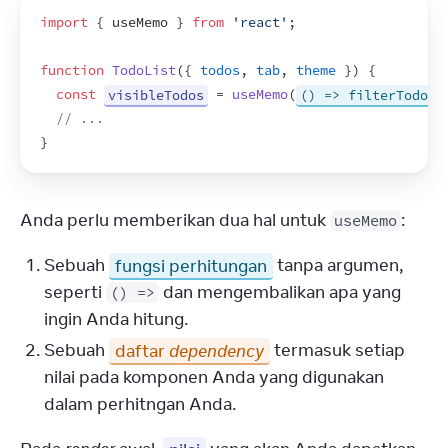
import
{
useMemo
}
from
'react'
;
function
TodoList
(
{
todos
,
tab
,
theme
}
)
{
const
visibleTodos
 = 
useMemo
(
() => filterTodos(
// ...
}
Anda perlu memberikan dua hal untuk 
:
useMemo
Sebuah
fungsi perhitungan
tanpa argumen,
seperti
dan mengembalikan apa yang
() =>
ingin Anda hitung.
Sebuah
daftar
dependency
termasuk setiap
nilai pada komponen Anda yang digunakan
dalam perhitngan Anda.