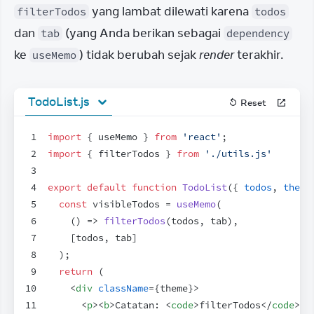
 yang lambat dilewati karena 
filterTodos
todos
dan 
 (yang Anda berikan sebagai 
tab
dependency
ke 
) tidak berubah sejak 
render
 terakhir.
useMemo
TodoList.js
Reset
1
import
{
useMemo
}
from
'react'
;
2
import
{
filterTodos
}
from
'./utils.js'
3
4
export
default
function
TodoList
(
{
todos
,
theme
5
const
visibleTodos
 = 
useMemo
(
6
(
)
=>
filterTodos
(
todos
,
tab
)
,
7
[
todos
,
tab
]
8
)
;
9
return
(
10
<
div
className
=
{
theme
}
>
11
<
p
>
<
b
>
Catatan: 
<
code
>
filterTodos
</
code
>
 d