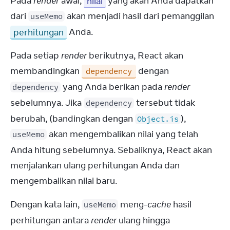
Pada 
render
 awal, 
nilai
 yang akan Anda dapatkan 
dari 
 akan menjadi hasil dari pemanggilan 
useMemo
perhitungan
 Anda.
Pada setiap 
render
 berikutnya, React akan 
membandingkan 
 dengan 
dependency
 yang Anda berikan pada 
render
dependency
sebelumnya. Jika 
 tersebut tidak 
dependency
berubah, (bandingkan dengan 
), 
Object.is
 akan mengembalikan nilai yang telah 
useMemo
Anda hitung sebelumnya. Sebaliknya, React akan 
menjalankan ulang perhitungan Anda dan 
mengembalikan nilai baru.
Dengan kata lain, 
 meng-
cache
 hasil 
useMemo
perhitungan antara 
render
 ulang hingga 