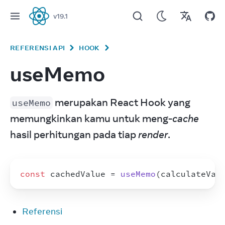
v
19.1
React
REFERENSI API
HOOK
useMemo
 merupakan React Hook yang 
useMemo
memungkinkan kamu untuk meng-
cache
hasil perhitungan pada tiap 
render
.
const
cachedValue
 = 
useMemo
(
calculateVal
Referensi