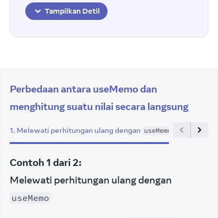
Tampilkan Detil
Perbedaan antara useMemo dan
menghitung suatu nilai secara langsung
1
.
Melewati perhitungan ulang dengan
2
.
Selalu h
useMemo
Contoh
1
dari
2
:
Melewati perhitungan ulang dengan
useMemo