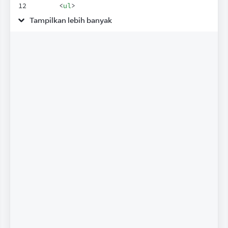
12
<
ul
>
13
{
visibleTodos
.
map
(
todo
=>
(
Tampilkan lebih banyak
14
<
li
key
=
{
todo
.
id
}
>
15
{
todo
.
completed
 ?
16
<
s
>
{
todo
.
text
}
</
s
>
 :
17
todo
.
text
18
}
19
</
li
>
20
)
)
}
21
</
ul
>
22
</
div
>
23
)
;
24
}
25