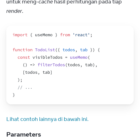
untuk meng-
cache
 hasil perhitungan pada tiap 
render
.
import
{
useMemo
}
from
'react'
;
function
TodoList
(
{
todos
,
tab
}
)
{
const
visibleTodos
 = 
useMemo
(
(
)
=>
filterTodos
(
todos
,
tab
)
,
[
todos
,
tab
]
)
;
// ...
}
Lihat contoh lainnya di bawah ini.
Parameters